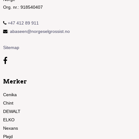
Org. nr.
:
918540407
+47 412 89 911
:
abaseen@norgeselgrossist.no
Sitemap
Merker
Cenika
Chint
DEWALT
ELKO
Nexans
Plejd