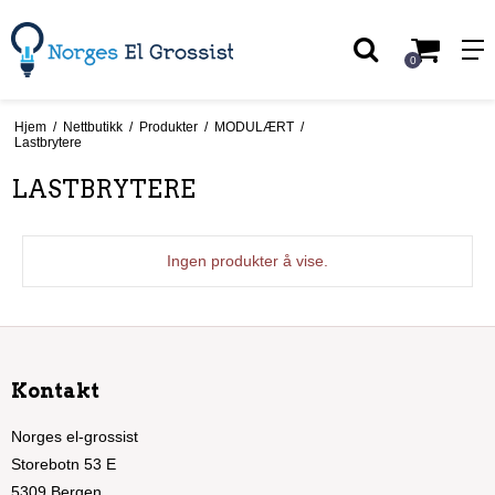
0
Hjem
/
Nettbutikk
/
Produkter
/
MODULÆRT
/
Lastbrytere
LASTBRYTERE
Ingen produkter å vise.
Kontakt
Norges el-grossist
Storebotn 53 E
5309 Bergen