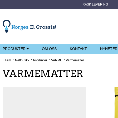
RASK LEVERING
PRODUKTER
OM OSS
KONTAKT
NYHETER
Hjem
/
Nettbutikk
/
Produkter
/
VARME
/
Varmematter
VARMEMATTER