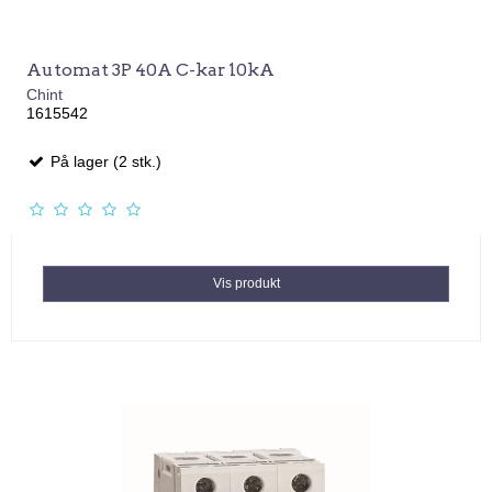
Automat 3P 40A C-kar 10kA
Chint
1615542
På lager (2 stk.)
Vis produkt