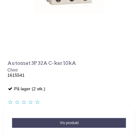
Automat 3P 32A C-kar 10kA
Chint
1615541
På lager (2 stk.)
Vis produkt