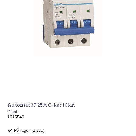
Automat 3P 25A C-kar 10kA
Chint
1615540
På lager (2 stk.)