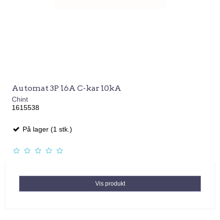
Automat 3P 16A C-kar 10kA
Chint
1615538
På lager (1 stk.)
Vis produkt