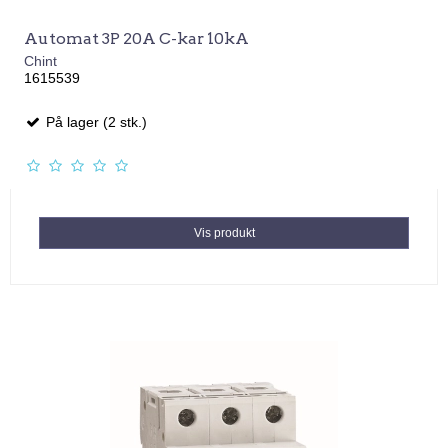
Automat 3P 20A C-kar 10kA
Chint
1615539
På lager (2 stk.)
Vis produkt