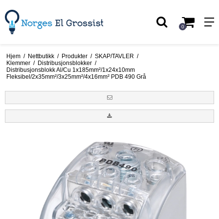
0
Hjem
/
Nettbutikk
/
Produkter
/
SKAP/TAVLER
/
Klemmer
/
Distribusjonsblokker
/
Distribusjonsblokk Al/Cu 1x185mm²/1x24x10mm
Fleksibel/2x35mm²/3x25mm²/4x16mm² PDB 490 Grå