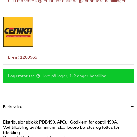
Du må være logget inn for å kunne gjennomføre bestillinger
El-nr:
1200565
Lagerstatus:
Ikke på lager, 1-2 dager bestilling
Beskrivelse
Distribusjonsblokk PDB490. Al/Cu. Godkjent for opptil 490A.
Ved tilkobling av Aluminium, skal ledere børstes og fettes før
tilkobling.