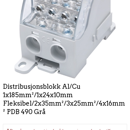
Distribusjonsblokk Al/Cu
1x185mm²/1x24x10mm
Fleksibel/2x35mm²/3x25mm²/4x16mm
² PDB 490 Grå