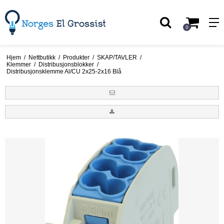
0
Hjem
/
Nettbutikk
/
Produkter
/
SKAP/TAVLER
/
Klemmer
/
Distribusjonsblokker
/
Distribusjonsklemme Al/CU 2x25-2x16 Blå